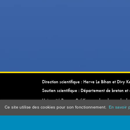
Direction scientifique : Herve Le Bihan et Divy 
Soutien scientifique : Département de breton et 
Université Rennes 2 / Kevrenn brezhoneg ha ke
Ce site utilise des cookies pour son fonctionnement.
En savoir p
dictionarypor