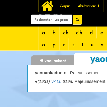
Corpus
Abréviations 1
DEVRI
a
b
ch
c'h
d
e
o
p
r
s
t
u
v
yao
yaouankaat
yaouankadur
m. Rajeunissement.
●
(1931)
VALL
619a.
Rajeunissement