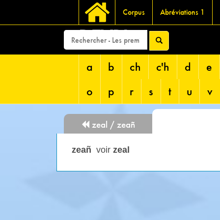
Corpus
Abréviations 1
DEVRI
a
b
ch
c'h
d
e
o
p
r
s
t
u
v
zeal / zeañ
zeañ
voir
zeal