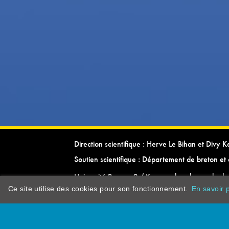
Direction scientifique : Herve Le Bihan et Divy 
Soutien scientifique : Département de breton et 
Université Rennes 2 / Kevrenn brezhoneg ha ke
Ce site utilise des cookies pour son fonctionnement.
En savoir p
dictionarypor