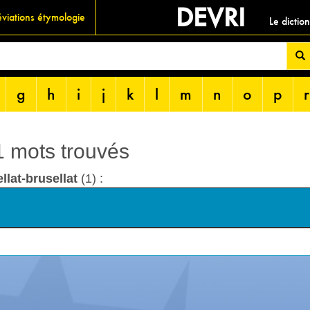
DEVRI
viations étymologie
Le dictio
g
h
i
j
k
l
m
n
o
p
r
 1 mots trouvés
llat-brusellat
(1) :