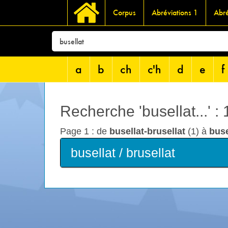
Corpus
Abréviations 1
Abré
a
b
ch
c'h
d
e
f
Recherche 'busellat...' :
Page 1 : de
busellat-brusellat
(1) à
buse
busellat / brusellat