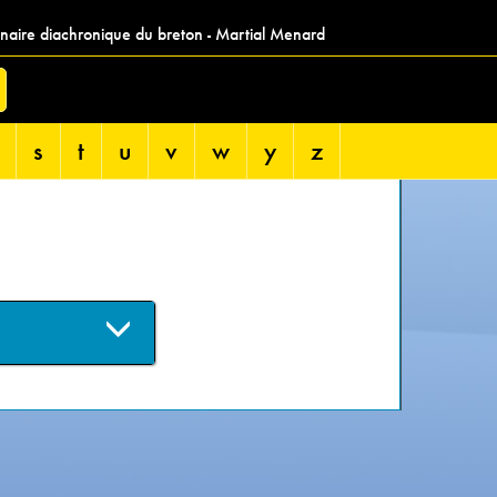
nnaire diachronique du breton - Martial Menard
s
t
u
v
w
y
z