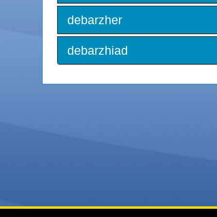
debarzher
debarzhiad