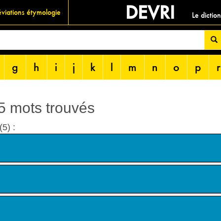
DEVRI
viations étymologie
Le dictio
g
h
i
j
k
l
m
n
o
p
r
 5 mots trouvés
(5) :