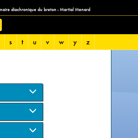
nnaire diachronique du breton - Martial Menard
s
t
u
v
w
y
z