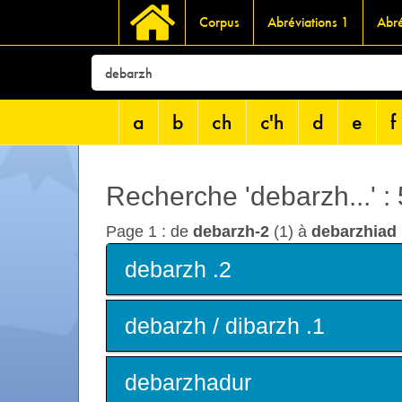
Corpus
Abréviations 1
Abré
a
b
ch
c'h
d
e
f
Recherche 'debarzh...' :
Page 1 : de
debarzh-2
(1) à
debarzhiad
debarzh .2
debarzh / dibarzh .1
debarzhadur