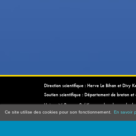
Direction scientifique : Herve Le Bihan et Divy 
Soutien scientifique : Département de breton et 
Université Rennes 2 / Kevrenn brezhoneg ha ke
Ce site utilise des cookies pour son fonctionnement.
En savoir p
dictionarypor