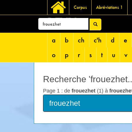
Corpus
Abréviations 1
DEVRI
a
b
ch
c'h
d
e
o
p
r
s
t
u
v
Recherche 'frouezhet...
Page 1 : de
frouezhet
(1) à
frouezhe
frouezhet