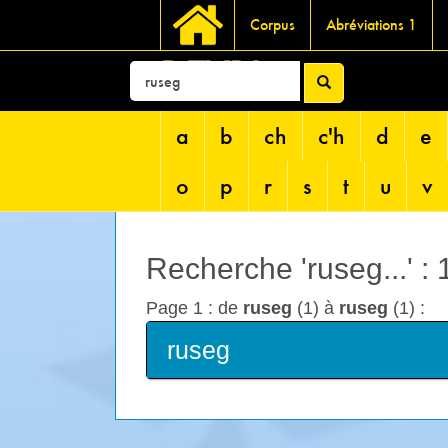
Corpus
Abréviations 1
DEVRI
a
b
ch
c'h
d
e
o
p
r
s
t
u
v
Recherche 'ruseg...' :
Page 1 : de
ruseg
(1) à
ruseg
(1) :
ruseg