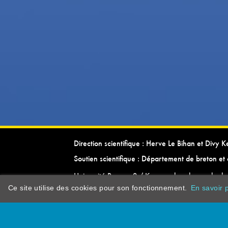
Direction scientifique : Herve Le Bihan et Divy 
Soutien scientifique : Département de breton et 
Université Rennes 2 / Kevrenn brezhoneg ha ke
Ce site utilise des cookies pour son fonctionnement.
En savoir p
dictionarypor