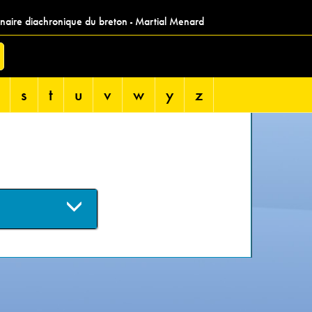
nnaire diachronique du breton - Martial Menard
s
t
u
v
w
y
z