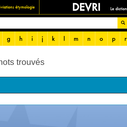
DEVRI
viations étymologie
Le dictio
g
h
i
j
k
l
m
n
o
p
r
 mots trouvés