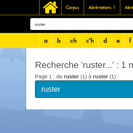
Corpus
Abréviations 1
Abré
a
b
ch
c'h
d
e
f
Recherche 'ruster...' : 1
Page 1 : de
ruster
(1) à
ruster
(1) :
ruster