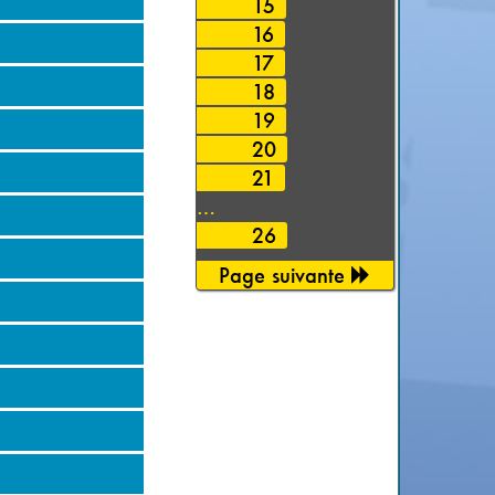
15
16
17
18
19
20
21
…
26
Page suivante