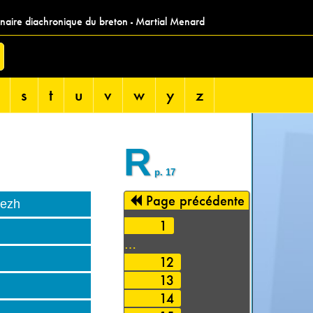
nnaire diachronique du breton - Martial Menard
s
t
u
v
w
y
z
R
p. 17
Page précédente
rezh
1
…
12
13
14