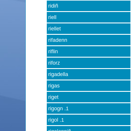
ridiñ
riell
riellet
rifadenn
riflin
riforz
rigadella
rigas
riget
rigogn .1
rigol .1