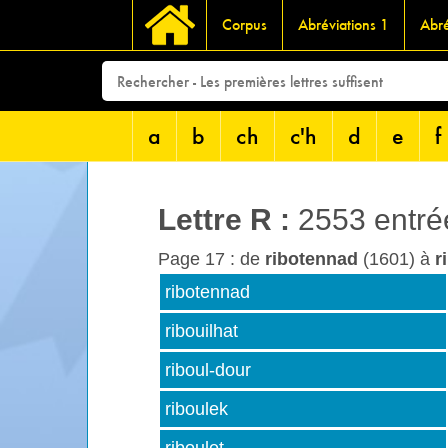
Corpus
Abréviations 1
Abré
a
b
ch
c'h
d
e
f
Lettre
R
:
2553 entré
Page 17 : de
ribotennad
(1601) à
r
ribotennad
ribouilhat
riboul-dour
riboulek