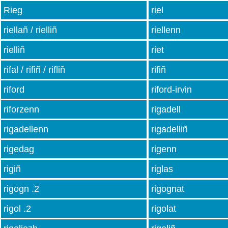
Rieg
riel
riellañ / rielliñ
riellenn
rielliñ
riet
rifal / rifiñ / rifliñ
rifiñ
riford
riford-irvin
riforzenn
rigadell
rigadellenn
rigadelliñ
rigedag
rigenn
rigiñ
riglas
rigogn .2
rigognat
rigol .2
rigolat