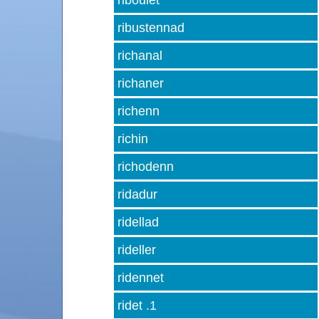
riboulet
ribustennad
richanal
richaner
richenn
richin
richodenn
ridadur
ridellad
rideller
ridennet
ridet .1