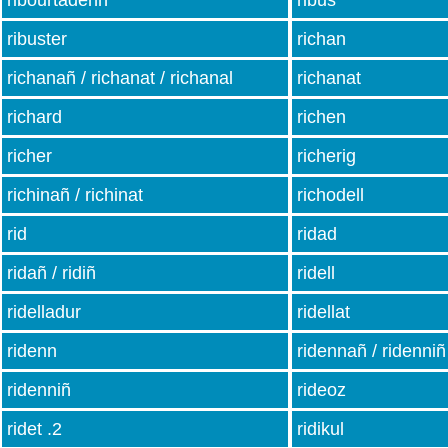
ribourtadenn
ribus
ribuster
richan
richanañ / richanat / richanal
richanat
richard
richen
richer
richerig
richinañ / richinat
richodell
rid
ridad
ridañ / ridiñ
ridell
ridelladur
ridellat
ridenn
ridennañ / ridenniñ
ridenniñ
rideoz
ridet .2
ridikul