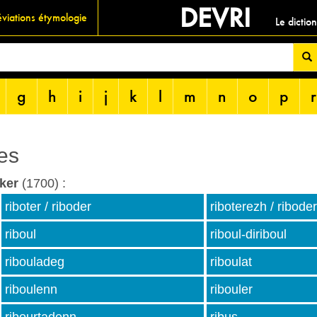
DEVRI
viations étymologie
Le dictio
g
h
i
j
k
l
m
n
o
p
r
es
iker
(1700) :
riboter / riboder
riboterezh / ribode
riboul
riboul-diriboul
ribouladeg
riboulat
riboulenn
ribouler