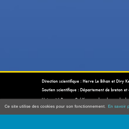
Direction scientifique : Herve Le Bihan et Divy 
Soutien scientifique : Département de breton et 
Université Rennes 2 / Kevrenn brezhoneg ha ke
Ce site utilise des cookies pour son fonctionnement.
En savoir p
dictionarypor