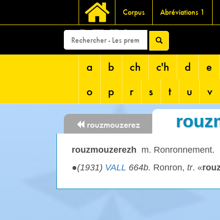
Corpus
Abréviations 1
DEVRI
a
b
ch
c'h
d
e
o
p
r
s
t
u
v
rouz
rouzmouzerez
rouzmouzerezh
m. Ronronnement.
●
(1931)
VALL
664b.
Ronron,
tr
. «
rou