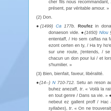
cher fils nous recommandant,
présent, par véritable amour. »
(2) Don.
●
(1499)
Ca
177b.
Roufez
in dona
donaeson vide. ●
(1650)
Nlou
ententaff, / Ho sem caffas na 
ezont certen en ty, / Ha try ho'
sur une route, j'entends, / se
chacun un don pour lui / et lors
s'humilier. »
(3) Bien, bienfait, faveur, libéralité.
●
(14--)
N
710-712.
Setu an reson au
buhez anezaff,
tr
. « Voilà la r
en tout genre / Dans sa vie. » 
nebeut ez gallent proff / Hac
syllabes
),
tr
. « On ne trouverai