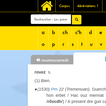
Corpus
Abréviations 1
DEVRI
a
b
ch
c'h
d
e
o
p
r
s
t
u
v
rouzmouzerezh
rovez
s.
(1) Bien.
●
(1530)
Pm
22 (Tremenuan).
Guerche
hon erbet / Hac ouz mennat 
/
rõvɛdh
/) / A present dre guir 