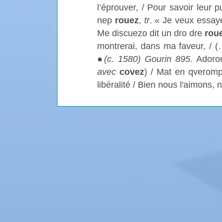
l’éprouver, / Pour savoir leur 
nep
rouez
,
tr
. « Je veux essaye
Me discuezo dit un dro dre
rou
montrerai, dans ma faveur, / (
●
(c. 1580) Gourin 895
. Ador
avec
covez
) / Mat en qverom
libéralité / Bien nous l'aimons,