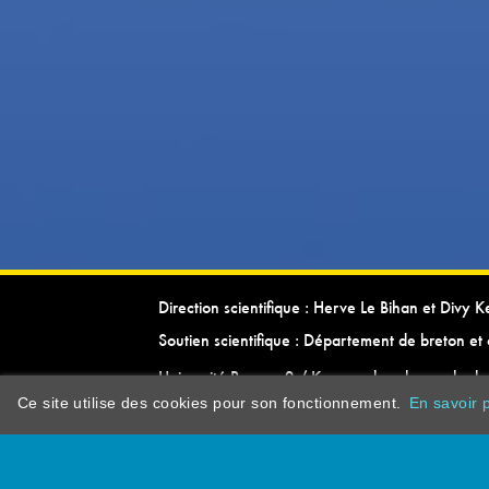
Direction scientifique : Herve Le Bihan et Divy 
Soutien scientifique : Département de breton et 
Université Rennes 2 / Kevrenn brezhoneg ha ke
Ce site utilise des cookies pour son fonctionnement.
En savoir p
dictionarypor