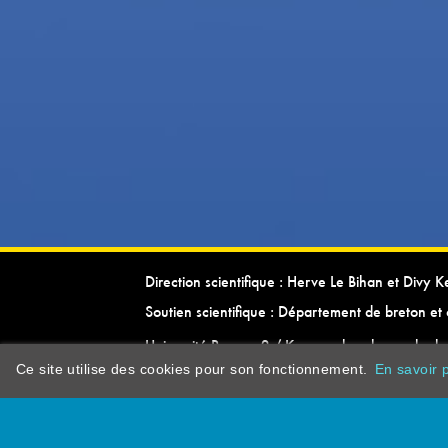
Direction scientifique : Herve Le Bihan et Divy 
Soutien scientifique : Département de breton et 
Université Rennes 2 / Kevrenn brezhoneg ha ke
Ce site utilise des cookies pour son fonctionnement.
En savoir p
dictionarypor