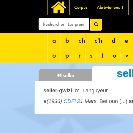
Corpus
Abréviations 1
DEVRI
a
b
ch
c'h
d
e
o
p
r
s
t
u
v
sel
seller
seller-gwizi
m. Languyeur.
●
(1936)
CDFi
21 Mars.
Bet oun (...)
s