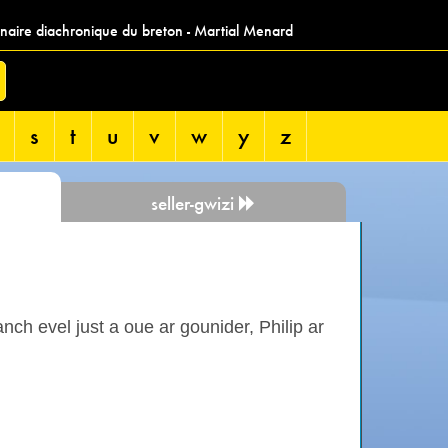
nnaire diachronique du breton - Martial Menard
s
t
u
v
w
y
z
seller-gwizi
anch evel just a oue ar gounider, Philip ar