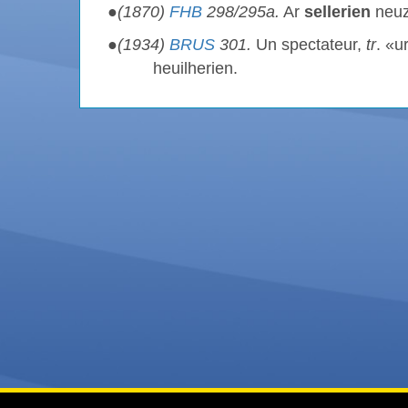
●
(1870)
FHB
298/295a.
Ar
sellerien
neuz
●
(1934)
BRUS
301.
Un spectateur,
tr
. «u
heuilherien.