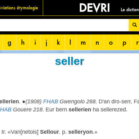
DEVRI
viations étymologie
Le dictio
g
h
i
j
k
l
m
n
o
p
r
seller
ellerien
. ●
(1908)
FHAB
Gwengolo 268.
D'an dro-serr, F
FHAB
Gouere 218.
Eur bern
sellerien
ha sellerezed.
,
tr.
«Van[netois]
Sellour
. p.
selleryon
.»