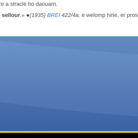
e a stracle ho daouarn.
r
sellour
.» ●
(1935)
BREI
422/4a.
e welomp hirie, er pro