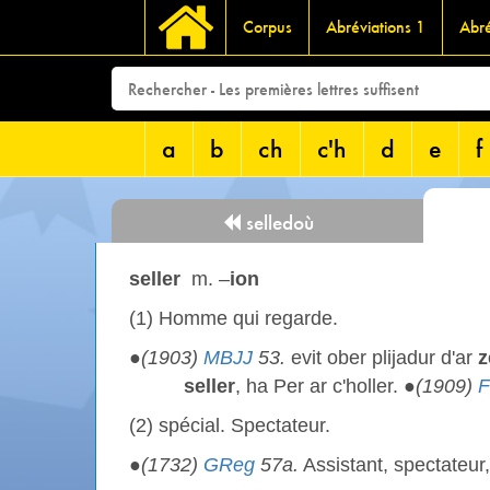
Corpus
Abréviations 1
Abré
a
b
ch
c'h
d
e
f
selledoù
seller
m. –
ion
(1) Homme qui regarde.
●
(1903)
MBJJ
53.
evit ober plijadur d'ar
z
seller
, ha Per ar c'holler. ●
(1909)
(2) spécial. Spectateur.
●
(1732)
GReg
57a.
Assistant, spectateur