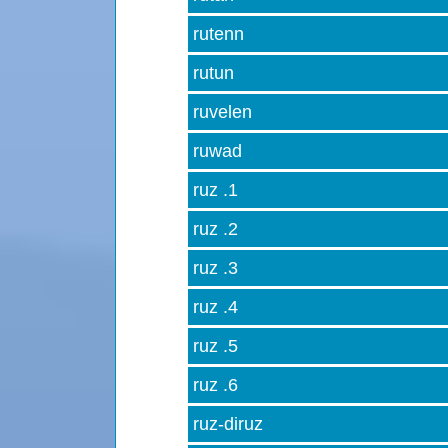
rutenn
rutun
ruvelen
ruwad
ruz .1
ruz .2
ruz .3
ruz .4
ruz .5
ruz .6
ruz-diruz