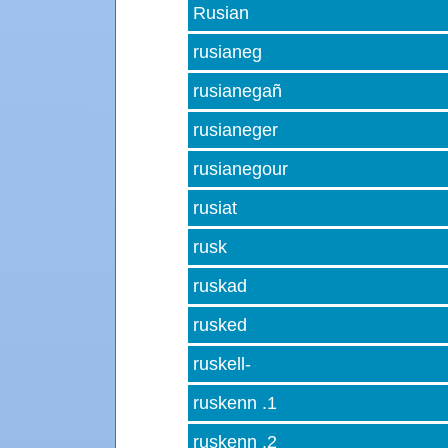
Rusian
rusianeg
rusianegañ
rusianeger
rusianegour
rusiat
rusk
ruskad
rusked
ruskell-
ruskenn .1
ruskenn .2