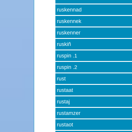
ruskennad
ruskennek
ruskenner
ruskiñ
ruspin .1
ruspin .2
rust
rustaat
rustaj
rustamzer
rustaot