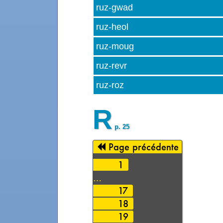
ruz-gwad
ruz-heol
ruz-moug
ruz-revr
ruz-roz
R
p. 25
Page précédente
1
…
17
18
19