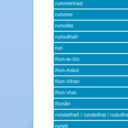
rummennad
rummer
rumolite
rumuilhañ
run
Run-ar-Go
Run-Askol
Run-Vihan
Run-Vras
Runân
rundailhañ / rundeilhat / ruduilha
runell