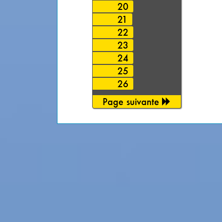
20
21
22
23
24
25
26
Page suivante