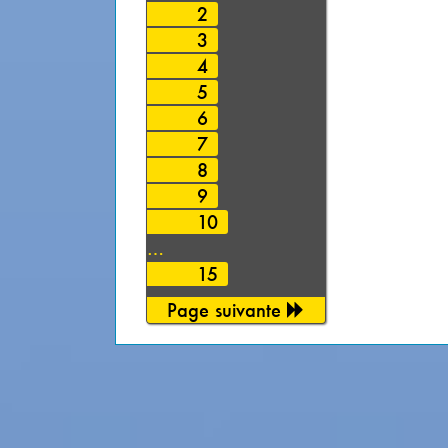
2
3
4
5
6
7
8
9
10
…
15
Page suivante