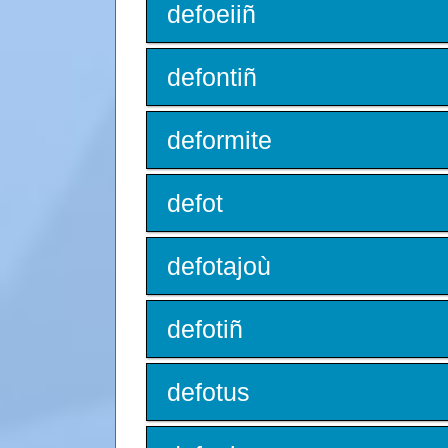
defoeiiñ
defontiñ
deformite
defot
defotajoù
defotiñ
defotus