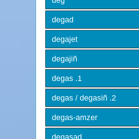
deg
degad
degajet
degajiñ
degas .1
degas / degasiñ .2
degas-amzer
degasad