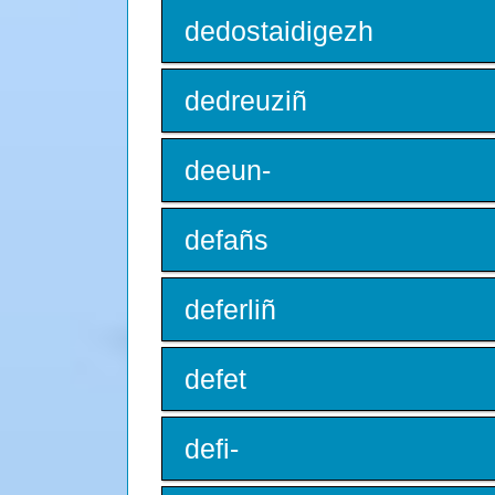
dedostaidigezh
dedreuziñ
deeun-
defañs
deferliñ
defet
defi-