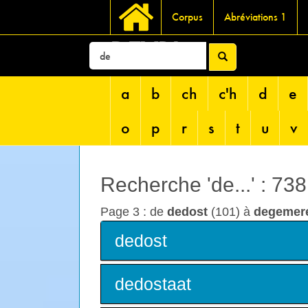
Corpus
Abréviations 1
DEVRI
a
b
ch
c'h
d
e
o
p
r
s
t
u
v
Recherche 'de...' : 73
Page 3 : de
dedost
(101) à
degemer
dedost
dedostaat