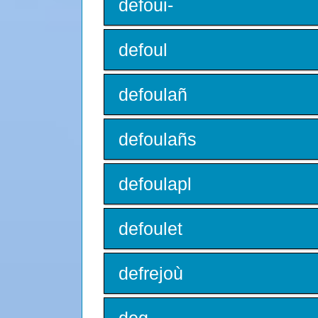
defoui-
defoul
defoulañ
defoulañs
defoulapl
defoulet
defrejoù