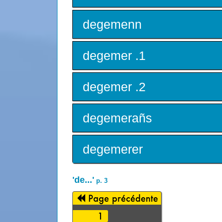
degemenn
degemer .1
degemer .2
degemerañs
degemerer
'de...'
p. 3
Page précédente
1