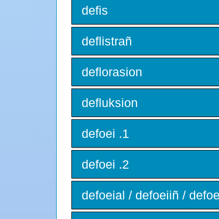
defis
deflistrañ
deflorasion
defluksion
defoei .1
defoei .2
defoeial / defoeiiñ / defoe