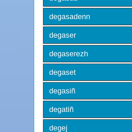
degasadenn
degaser
degaserezh
degaset
degasiñ
degatiñ
degej